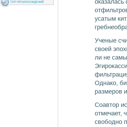
оказалась
ТОП ПРОИСХОЖДЕНИЙ
отфильтро
усатым ки
гребнеобра
Ученые счи
своей эпох
ли не самы
Эгирокасси
фильтрация
Однако, б
размеров 
Соавтор ис
отмечает, 
свободно 