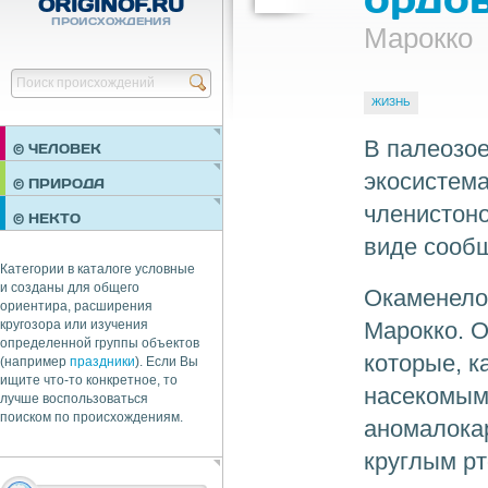
ORIGINOF.RU
ПРОИСХОЖДЕНИЯ
Марокко
Найти
ЖИЗНЬ
В палеозое
© ЧЕЛОВЕК
экосистема
ПРАЗДНИКИ
© ПРИРОДА
НЕДВИЖИМОСТЬ
членистоно
© НЕКТО
ОБЩЕСТВО
виде сообщ
ЭКОНОМИКА
Категории в каталоге условные
и созданы для общего
Окаменелое
ориентира, расширения
Марокко. О
кругозора или изучения
определенной группы объектов
которые, к
(например
праздники
). Если Вы
ищите что-то конкретное, то
насекомым,
лучше воспользоваться
поиском по происхождениям.
аномалока
круглым рт