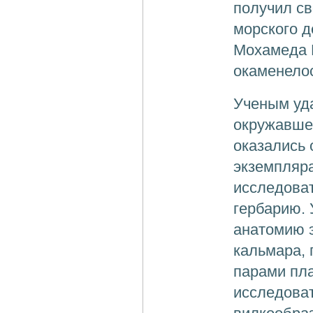
получил св
морского д
Мохамеда Б
окаменелос
Ученым уда
окружавшей
оказались 
экземпляра
исследоват
гербарию. 
анатомию э
кальмара, 
парами пла
исследоват