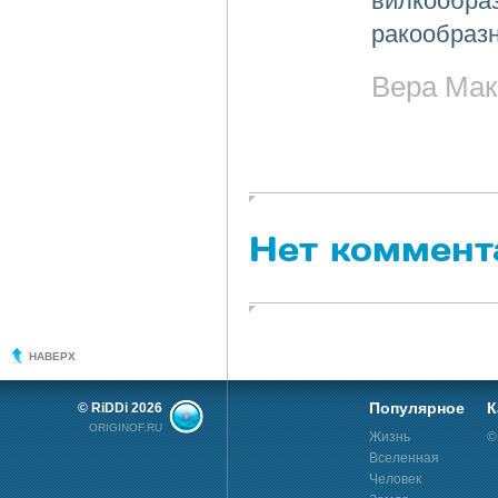
вилкообра
ракообраз
Вера Мак
Нет коммент
НАВЕРХ
Популярное
К
© RiDDi 2026
ORIGINOF.RU
Жизнь
©
Вселенная
Человек