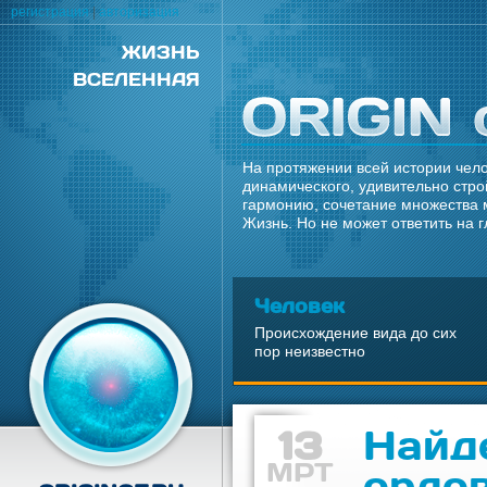
регистрация
|
авторизация
ЖИЗНЬ
ВСЕЛЕННАЯ
На протяжении всей истории чело
динамического, удивительно стро
гармонию, сочетание множества 
Жизнь. Но не может ответить на 
Человек
Происхождение вида до сих
пор неизвестно
13
Найде
МРТ
ордо