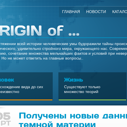
ГЛАВНАЯ
НОВОСТИ
КАТАЛ
тяжении всей истории человеческие умы будоражили тайны происхо
ческого, удивительно стройного мира, окружающего нас. Современ
ию, сочетание множества мельчайших фактов и условий при неве
 Но не может ответить на главные вопросы..
ловек
Жизнь
схождение вида до сих
Существуют только
неизвестно
множество теорий
05
Получены новые данн
РТ
темной материи