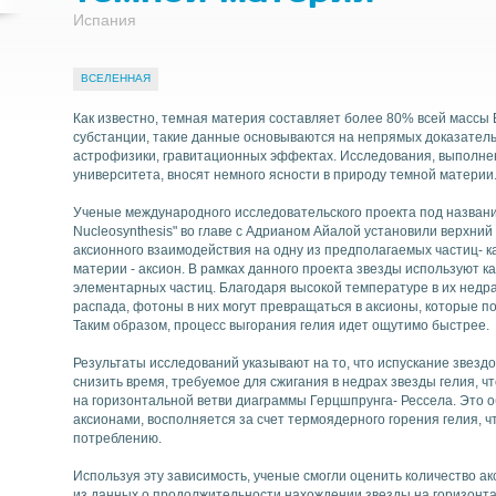
Испания
ВСЕЛЕННАЯ
Найти
Как известно, темная материя составляет более 80% всей массы 
субстанции, такие данные основываются на непрямых доказатель
астрофизики, гравитационных эффектах. Исследования, выполне
университета, вносят немного ясности в природу темной материи
Ученые международного исследовательского проекта под название
Nucleosynthesis" во главе с Адрианом Айалой установили верхни
аксионного взаимодействия на одну из предполагаемых частиц- к
материи - аксион. В рамках данного проекта звезды используют к
элементарных частиц. Благодаря высокой температуре в их недр
распада, фотоны в них могут превращаться в аксионы, которые пок
Таким образом, процесс выгорания гелия идет ощутимо быстрее.
Результаты исследований указывают на то, что испускание звезд
снизить время, требуемое для сжигания в недрах звезды гелия, 
на горизонтальной ветви диаграммы Герцшпрунга- Рессела. Это о
аксионами, восполняется за счет термоядерного горения гелия, чт
потреблению.
Используя эту зависимость, ученые смогли оценить количество ак
из данных о продолжительности нахождении звезды на горизонта