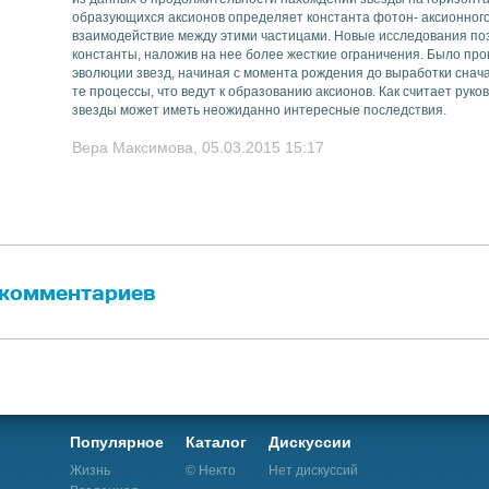
образующихся аксионов определяет константа фотон- аксионног
взаимодействие между этими частицами. Новые исследования по
константы, наложив на нее более жесткие ограничения. Было п
эволюции звезд, начиная с момента рождения до выработки снача
те процессы, что ведут к образованию аксионов. Как считает руко
звезды может иметь неожиданно интересные последствия.
Вера Максимова, 05.03.2015 15:17
 комментариев
Популярное
Каталог
Дискуссии
Жизнь
© Некто
Нет дискуссий