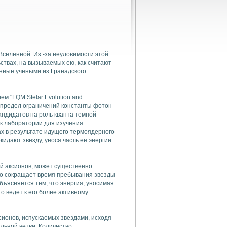
Вселенной. Из -за неуловимости этой
ствах, на вызываемых ею, как считают
нные учеными из Гранадского
.
м "FQM Stelar Evolution and
й предел ограничений константы фотон-
андидатов на роль кванта темной
ак лаборатории для изучения
ах в результате идущего термоядерного
идают звезду, унося часть ее энергии.
ой аксионов, может существенно
что сокращает время пребывания звезды
бъясняется тем, что энергия, уносимая
о ведет к его более активному
сионов, испускаемых звездами, исходя
льной ветви. Количество