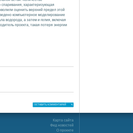
о спаривания, характеризующая
зволили оценить верхний предел этой
роведено компьютерное моделирование
ла водорода, а затем и гелия, включая
водитель проекта, такая потеря энергии
ОСТАВИТЬ КОММЕНТАРИЙ
Карта сайта
Фид новостей
О проекте