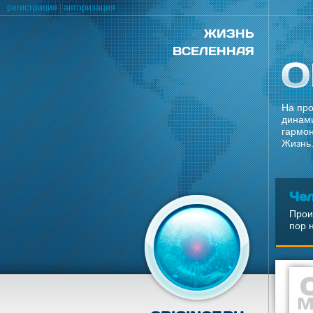
регистрация
|
авторизация
ЖИЗНЬ
ВСЕЛЕННАЯ
На про
динами
гармон
Жизнь.
Че
Прои
пор 
М