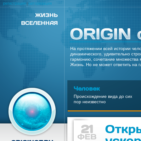
регистрация
|
авторизация
ЖИЗНЬ
ВСЕЛЕННАЯ
На протяжении всей истории чело
динамического, удивительно стро
гармонию, сочетание множества 
Жизнь. Но не может ответить на 
Человек
Происхождение вида до сих
пор неизвестно
21
Откр
ФЕВ
уско