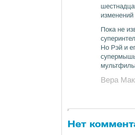
шестнадцат
изменений 
Пока не из
суперинте
Но Рэй и е
супермышь,
мультфиль
Вера Мак
Нет коммент