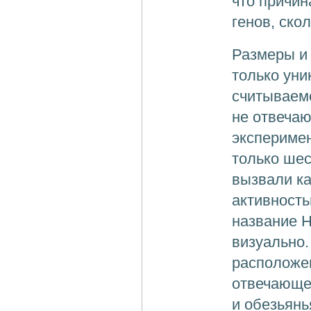
что причин
генов, ско
Размеры и 
только уни
считываемо
не отвечаю
эксперимен
только шес
вызвали ка
активност
название 
визуально.
расположен
отвечающег
и обезьянь