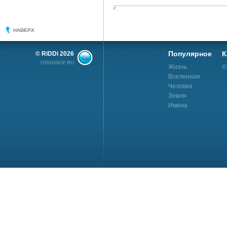
НАВЕРХ
Популярное
К
© RiDDi 2026
ORIGINOF.RU
Жизнь
©
Вселенная
Человек
Земля
Имена