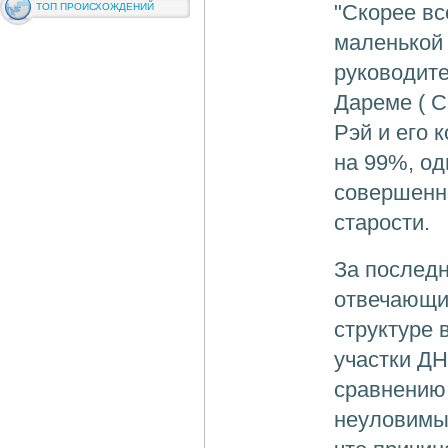
"Скорее вс
ТОП ПРОИСХОЖДЕНИЙ
маленькой 
руководите
Дареме ( С
Рэй и его 
на 99%, о
совершенно
старости.
За последн
отвечающих
структуре 
участки ДН
сравнению 
неуловимы