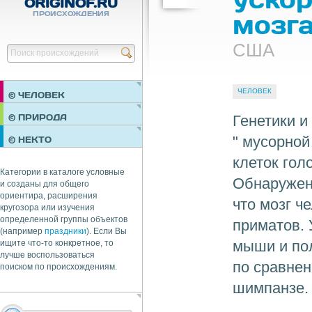
ORIGINOF.RU
ПРОИСХОЖДЕНИЯ
мозг
США
Найти
ЧЕЛОВЕК
© ЧЕЛОВЕК
ПРАЗДНИКИ
Генетики 
© ПРИРОДА
НЕДВИЖИМОСТЬ
" мусорно
© НЕКТО
ОБЩЕСТВО
клеток гол
ЭКОНОМИКА
Категории в каталоге условные
Обнаруженн
и созданы для общего
ориентира, расширения
что мозг ч
кругозора или изучения
определенной группы объектов
приматов.
(например
праздники
). Если Вы
мыши и по
ищите что-то конкретное, то
лучше воспользоваться
по сравне
поиском по происхождениям.
шимпанзе.