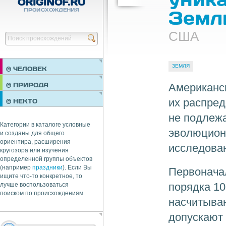
ORIGINOF.RU
ПРОИСХОЖДЕНИЯ
Земл
США
Найти
ЗЕМЛЯ
© ЧЕЛОВЕК
ПРАЗДНИКИ
Американск
© ПРИРОДА
НЕДВИЖИМОСТЬ
их распре
© НЕКТО
ОБЩЕСТВО
не подлеж
ЭКОНОМИКА
Категории в каталоге условные
эволюцион
и созданы для общего
ориентира, расширения
исследован
кругозора или изучения
определенной группы объектов
(например
праздники
). Если Вы
Первонача
ищите что-то конкретное, то
порядка 10
лучше воспользоваться
поиском по происхождениям.
насчитываю
допускают 