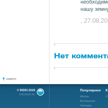
необходимо
нашу земну
, 27.08.2
Нет коммент
НАВЕРХ
Популярное
К
© RiDDi 2026
ORIGINOF.RU
Жизнь
©
Вселенная
Человек