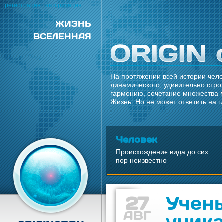
регистрация
|
авторизация
ЖИЗНЬ
ВСЕЛЕННАЯ
На протяжении всей истории чело
динамического, удивительно стро
гармонию, сочетание множества 
Жизнь. Но не может ответить на 
Человек
Происхождение вида до сих
пор неизвестно
27
Учен
АВГ
уник