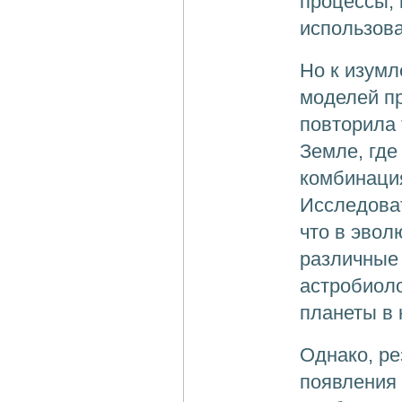
процессы, 
использова
Но к изумл
моделей пр
повторила 
Земле, где
комбинация
Исследоват
что в эвол
различные
астробиоло
планеты в 
Однако, ре
появления 