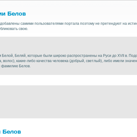
ии Белов
добавлены самими пользователями портала поэтому не претендуют на истин
бликовать свою.
 Белой, Беляй, которые были широко распространены на Руси до XVII в. Под
, волос), какие-либо качества человека (добрый, светлый), либо имели значе
л фамилию Белов.
и Белов