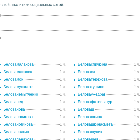
ытой аналитики социальных сетей.
в
и
Беловамалахова
1 ч.
Беловаспичкина
1 ч
Беловамашкова
1 ч.
Беловася
1 ч
Беловамон
1 ч.
Беловатерехова
1 ч
Беловамухаметз
1 ч.
Беловатушино
1 ч
Белованемытченко
1 ч.
Беловаужедраг
1 ч
Белованец
1 ч.
Беловафатеевакур
1 ч
Белованова
1 ч.
Беловаш
1 ч
Беловановикова
1 ч.
Беловашкина
1 ч
Белованогинова
1 ч.
Беловашкинасмета
1 ч
Беловапалкин
1 ч.
Беловашупик
1 ч
Беловапанахова
1 ч.
Беловащев
1 ч