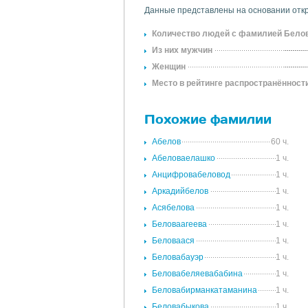
Данные представлены на основании откр
Количество людей с фамилией Бело
Из них мужчин
Женщин
Место в рейтинге распространённост
Похожие фамилии
Абелов
60 ч.
Абеловаелашко
1 ч.
Анцифровабеловод
1 ч.
Аркадийбелов
1 ч.
Асябелова
1 ч.
Беловаагеева
1 ч.
Беловаася
1 ч.
Беловабауэр
1 ч.
Беловабеляевабабина
1 ч.
Беловабирманкатаманина
1 ч.
Беловабыкова
1 ч.