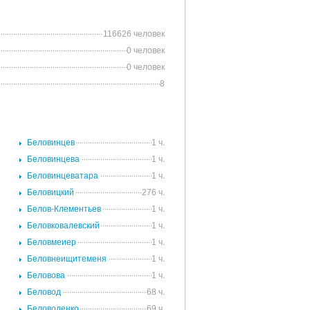
116626 человек
0 человек
0 человек
8
.
Беловинцев
1 ч.
.
Беловинцева
1 ч.
.
Беловинцеватара
1 ч.
.
Беловицкий
276 ч.
.
Белов-Клементьев
1 ч.
.
Беловковалевский
1 ч.
.
Беловмеиер
1 ч.
.
Беловнеищитеменя
1 ч.
.
Беловова
1 ч.
.
Беловод
68 ч.
.
Беловоденко
69 ч.