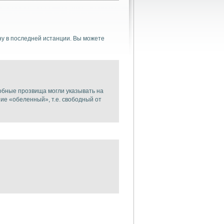
у в последней истанции. Вы можете
обные прозвища могли указывать на
ние «обеленный», т.е. свободный от