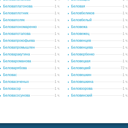
Беловаплатонова
1 ч.
Беловая
1 ч
Беловаплотник
1 ч.
Беловбеликов
1 ч
Беловаполяк
1 ч.
Беловбелый
1 ч
Беловапономаренко
1 ч.
Беловежа
1 ч
Беловапотапова
1 ч.
Беловежец
1 ч
Беловапрокофьева
1 ч.
Беловенцев
1 ч
Беловапромышлен
1 ч.
Беловенцева
1 ч
Беловаракутина
1 ч.
Беловербенко
1 ч
Беловароманова
1 ч.
Беловецкая
1 ч
Беловарябова
1 ч.
Беловецкий
72 ч
Беловас
1 ч.
Беловешкин
1 ч
Беловасеченых
1 ч.
Беловешкина
1 ч
Беловасор
1 ч.
Беловзорова
1 ч
Беловасосунова
1 ч.
Беловинский
1 ч