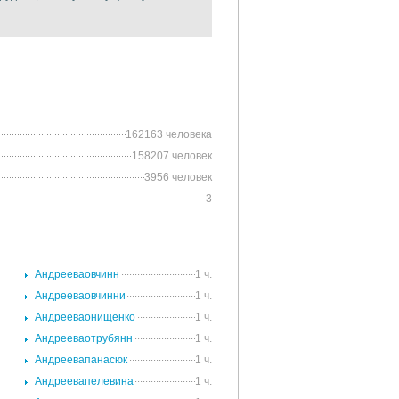
162163 человека
158207 человек
3956 человек
3
.
Андрееваовчинн
1 ч.
.
Андрееваовчинни
1 ч.
.
Андрееваонищенко
1 ч.
.
Андрееваотрубянн
1 ч.
.
Андреевапанасюк
1 ч.
.
Андреевапелевина
1 ч.