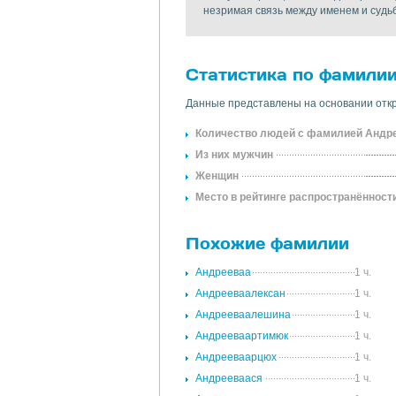
незримая связь между именем и судь
Статистика по фамили
Данные представлены на основании откр
Количество людей с фамилией Андр
Из них мужчин
Женщин
Место в рейтинге распространённост
Похожие фамилии
Андрееваа
1 ч.
Андрееваалексан
1 ч.
Андрееваалешина
1 ч.
Андрееваартимюк
1 ч.
Андрееваарцюх
1 ч.
Андрееваася
1 ч.