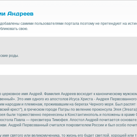
ии Андреев
добавлены самими пользователями портала поэтому не претендуют на истин
бликовать свою.
нские роды.
церковное имя Андрей. Фамилия Андреев восходит к каноническому мужском
венный». Это имя одного из апостолов Исуса Христа - Андрея Первозванного
ским народам и племенам, проживавшим на берегах Черного моря. Был распят 
евский крест"), в греческом городе Патры по велению проконсула Эгея (Эгеат
дрея были торжественно перенесены в Константинополь и положены в храме
 апостола Павла — пресвитера Тимофея. Апостол Андрей почитается основат
ви. Андрей Первозванный считался покровителем России и был особо почи
у имя святого или великомученика, то жизнь его будет светлой, хорошей или 