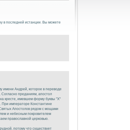
у в последней истанции. Вы можете
у имени Андрей, которое в переводе
. Согласно преданиям, апостол
на кресте, имевшем форму буквы "Х"
а). При императоре Константине
 Святых Апостолов рядом с мощами
елем и небесным покровителем
таем православной церковью.
трудной, потому что существует