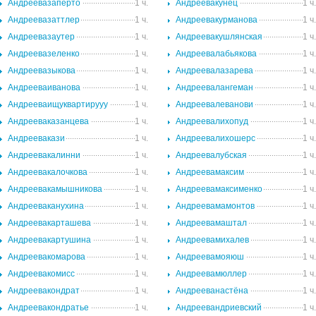
Андреевазаперто
1 ч.
Андреевакунец
1 ч
Андреевазаттлер
1 ч.
Андреевакурманова
1 ч
Андреевазаутер
1 ч.
Андреевакушлянская
1 ч
Андреевазеленко
1 ч.
Андреевалабьякова
1 ч
Андреевазыкова
1 ч.
Андреевалазарева
1 ч
Андрееваиванова
1 ч.
Андреевалангеман
1 ч
Андрееваищуквартирууу
1 ч.
Андреевалеванови
1 ч
Андрееваказанцева
1 ч.
Андреевалихопуд
1 ч
Андреевакази
1 ч.
Андреевалихошерс
1 ч
Андреевакалинни
1 ч.
Андреевалубская
1 ч
Андреевакалочкова
1 ч.
Андреевамаксим
1 ч
Андреевакамышникова
1 ч.
Андреевамаксименко
1 ч
Андрееваканухина
1 ч.
Андреевамамонтов
1 ч
Андреевакарташева
1 ч.
Андреевамаштал
1 ч
Андреевакартушина
1 ч.
Андреевамихалев
1 ч
Андреевакомарова
1 ч.
Андреевамояюш
1 ч
Андреевакомисс
1 ч.
Андреевамюллер
1 ч
Андреевакондрат
1 ч.
Андрееванастёна
1 ч
Андреевакондратье
1 ч.
Андреевандриевский
1 ч