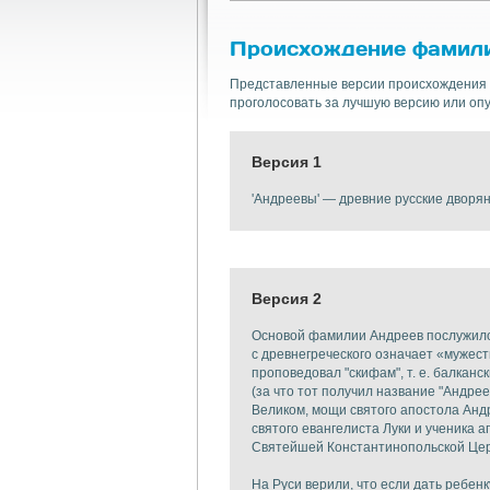
Происхождение фамил
Представленные версии происхождения 
проголосовать за лучшую версию или опу
Версия 1
​'Андреевы' — древние русские дворя
Версия 2
Основой фамилии Андреев послужило 
с древнегреческого означает «мужест
проповедовал "скифам", т. е. балкан
(за что тот получил название "Андре
Великом, мощи святого апостола Ан
святого евангелиста Луки и ученика
Святейшей Константинопольской Церк
На Руси верили, что если дать ребенк