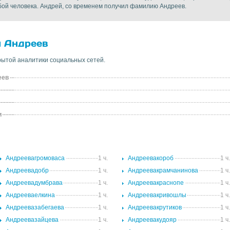
бой человека. Андрей, со временем получил фамилию Андреев.
и Андреев
ытой аналитики социальных сетей.
еев
и
Андреевагромоваса
1 ч.
Андреевакороб
1 ч
Андреевадобр
1 ч.
Андреевакрамчанинова
1 ч
Андреевадумбрава
1 ч.
Андреевакраснопе
1 ч
Андрееваелкина
1 ч.
Андреевакривошлы
1 ч
Андреевазабегаева
1 ч.
Андреевакрутиков
1 ч
Андреевазайцева
1 ч.
Андреевакудояр
1 ч