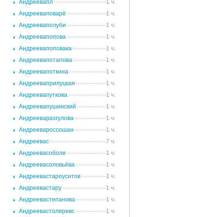
.
Андреевапл
1 ч.
.
Андрееваповарё
1 ч.
.
Андрееваполуби
1 ч.
.
Андреевапопова
1 ч.
.
Андреевапоповака
1 ч.
.
Андреевапотапова
1 ч.
.
Андреевапоткина
1 ч.
.
Андрееваприлуцкая
1 ч.
.
Андреевапуткова
1 ч.
.
Андреевапушинский
1 ч.
.
Андрееваразгулова
1 ч.
.
Андреевароссошан
1 ч.
.
Андреевас
7 ч.
.
Андреевасоболе
1 ч.
.
Андреевасоловьёва
1 ч.
.
Андреевастароуситов
1 ч.
.
Андреевастару
1 ч.
.
Андреевастепанова
1 ч.
.
Андреевастоляревс
1 ч.