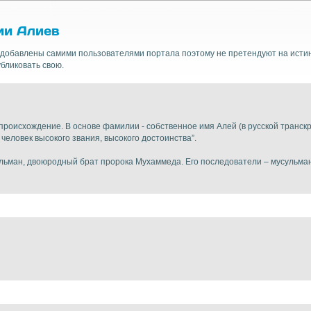
ии Алиев
добавлены самими пользователями портала поэтому не претендуют на истин
бликовать свою.
происхождение. В основе фамилии - собственное имя Алей (в русской транскри
еловек высокого звания, высокого достоинства”.
льман, двоюродный брат пророка Мухаммеда. Его последователи – мусульм