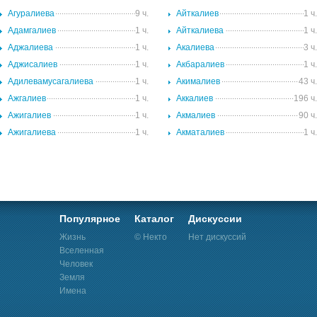
Агуралиева
9 ч.
Айткалиев
1 ч
Адамгалиев
1 ч.
Айткалиева
1 ч
Аджалиева
1 ч.
Акалиева
3 ч
Аджисалиев
1 ч.
Акбаралиев
1 ч
Адилевамусагалиева
1 ч.
Акималиев
43 ч
Ажгалиев
1 ч.
Аккалиев
196 ч
Ажигалиев
1 ч.
Акмалиев
90 ч
Ажигалиева
1 ч.
Акматалиев
1 ч
Популярное
Каталог
Дискуссии
Жизнь
© Некто
Нет дискуссий
Вселенная
Человек
Земля
Имена