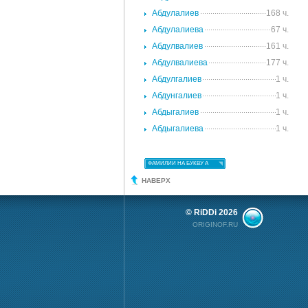
Абдулалиев
168 ч.
Абдулалиева
67 ч.
Абдулвалиев
161 ч.
Абдулвалиева
177 ч.
Абдулгалиев
1 ч.
Абдунгалиев
1 ч.
Абдыгалиев
1 ч.
Абдыгалиева
1 ч.
ФАМИЛИИ НА БУКВУ А
НАВЕРХ
© RiDDi 2026
ORIGINOF.RU