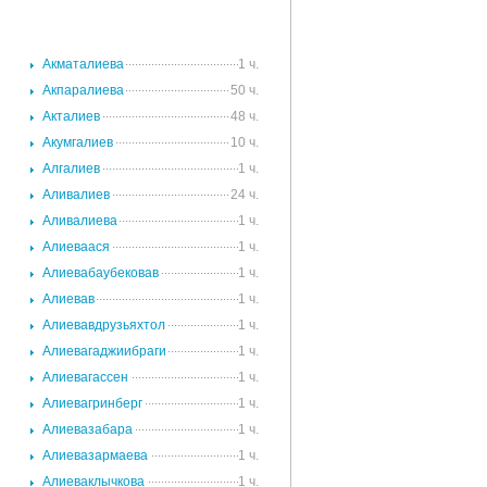
.
Акматалиева
1 ч.
.
Акпаралиева
50 ч.
.
Акталиев
48 ч.
.
Акумгалиев
10 ч.
.
Алгалиев
1 ч.
.
Аливалиев
24 ч.
.
Аливалиева
1 ч.
.
Алиеваася
1 ч.
.
Алиевабаубековав
1 ч.
.
Алиевав
1 ч.
.
Алиевавдрузьяхтол
1 ч.
.
Алиевагаджиибраги
1 ч.
.
Алиевагассен
1 ч.
.
Алиевагринберг
1 ч.
.
Алиевазабара
1 ч.
.
Алиевазармаева
1 ч.
.
Алиеваклычкова
1 ч.