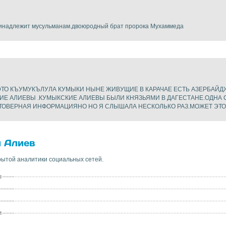
ринадлежит мусульманам.двоюродный брат пророка Мухаммеда
 ЭТО КЪУМУКЪЛУЛА КУМЫКИ НЫНЕ ЖИВУЩИЕ В КАРАЧАЕ ЕСТЬ АЗЕРБАЙ
КИЕ АЛИЕВЫ .КУМЫКСКИЕ АЛИЕВЫ БЫЛИ КНЯЗЬЯМИ В ДАГЕСТАНЕ.ОДНА 
СТОВЕРНАЯ ИНФОРМАЦИЯНО НО Я СЛЫШАЛА НЕСКОЛЬКО РАЗ.МОЖЕТ ЭТО 
и Алиев
ытой аналитики социальных сетей.
в
и