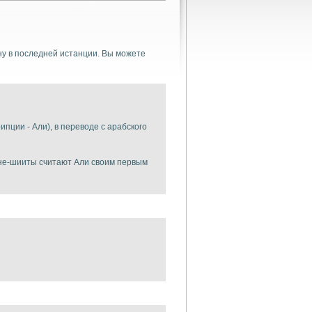
у в последней истанции. Вы можете
пции - Али), в переводе с арабского
ане-шииты считают Али своим первым