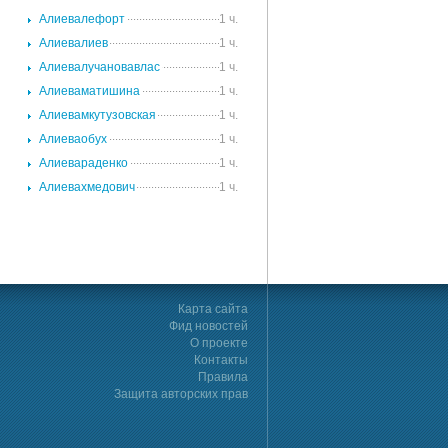
.
Алиевалефорт
1 ч.
.
Алиевалиев
1 ч.
.
Алиевалучановавлас
1 ч.
.
Алиеваматишина
1 ч.
.
Алиевамкутузовская
1 ч.
.
Алиеваобух
1 ч.
.
Алиевараденко
1 ч.
.
Алиевахмедович
1 ч.
Карта сайта
Фид новостей
О проекте
Контакты
Правила
Защита авторских прав