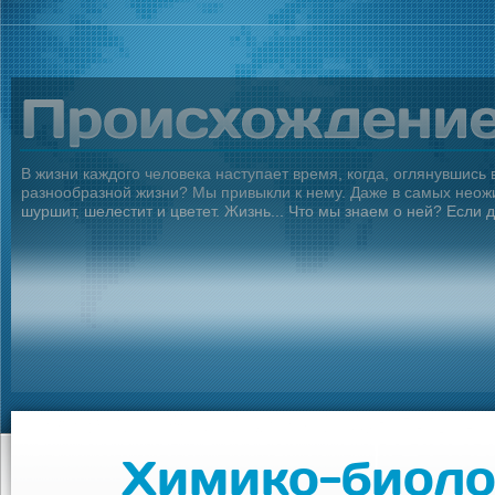
В жизни каждого человека наступает время, когда, оглянувшись
разнообразной жизни? Мы привыкли к нему. Даже в самых неожид
шуршит, шелестит и цветет. Жизнь... Что мы знаем о ней? Если д
Химико-биоло